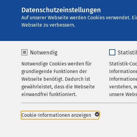
Datenschutzeinstellungen
AMEOS Klinikum A
AMEOS
Gruppe
Aktuelles
Veranstalt
Auf unserer Webseite werden Cookies verwendet. Ei
Webseite zu verbessern.
Notwendig
Statist
Elterninf
Notwendige Cookies werden für
Statistik-Co
Leistungen
grundlegende Funktionen der
Information
Ihr Aufenthalt
13.08.2025
|
17
Webseite benötigt. Dadurch ist
Informatione
gewährleistet, dass die Webseite
verstehen, 
Zuweisende
einwandfrei funktioniert.
unsere Webs
Über uns
Das Team der Geburtsh
Name
cookieconsent_status
Name
Uhr zum Informations
Karriere
Cookie-Informationen anzeigen
Aktuelles
Anbieter
sgalinski
Anbieter
Im Mittelpunkt des Ab
Wochenbett. Die Teil