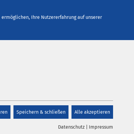
Stellenangebote
Kontakt
Termin buchen
ermöglichen, Ihre Nutzererfahrung auf unserer
Kontakt
+49 3473 97 0
 ab 17
eren
Speichern & schließen
Alle akzeptieren
Kontakt
rt und
Datenschutz
|
Impressum
zu den