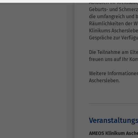
Laufzeit
278 Tage
Laufzeit
Abläufen im Kreißsaal
Geburts- und Schmerze
Cookie zum
die umfangreich und b
Speichern der Cookie
Räumlichkeiten der W
Zweck
Klinikums Ascherslebe
Consent
Gespräche zur Verfügu
Einstellungen
Zweck
Die Teilnahme am Elter
be_typo_user /
freuen uns auf Ihr K
Name
PHPSESSID
Weitere Informationen
Anbieter
TYPO3
Aschersleben.
Laufzeit
1 Woche
Dieses Cookie ist ein
Standard-Session-
Veranstaltungs
Cookie von TYPO3. Es
speichert im Falle
AMEOS Klinikum Asch