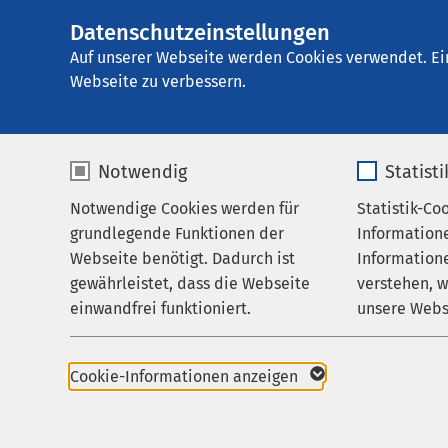
Datenschutzeinstellungen
AMEOS Klinikum A
AMEOS
Gruppe
Aktuelles
Nachricht
Auf unserer Webseite werden Cookies verwendet. Ei
Webseite zu verbessern.
Notwendig
Statist
Pressemitteil
Notwendige Cookies werden für
Statistik-Co
Leistungen
21.11.2024
grundlegende Funktionen der
Information
Ihr Aufenthalt
Aschersleb
Webseite benötigt. Dadurch ist
Informatione
Neue 
gewährleistet, dass die Webseite
verstehen, 
Zuweisende
einwandfrei funktioniert.
unsere Webs
Frau
Über uns
Polik
Name
cookieconsent_status
Name
Karriere
Cookie-Informationen anzeigen
Aktuelles
Anbieter
sgalinski
Anbieter