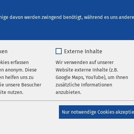
schersleben
en
nige davon werden zwingend benötigt, während es uns andere 
iken
Externe Inhalte
ungen
okies erfassen
Wir verwenden auf unserer
AMEOS Klinikum Aschersleben
AMEOS Poliklinikum
en anonym. Diese
Website externe Inhalte (z.B.
en
n helfen uns zu
Google Maps, YouTube), um Ihnen
Praxis für
wie unsere Besucher
zusätzliche Informationen
ite nutzen.
anzubieten.
enheilkunde am AMEOS
linikum
_pk_*.*
Name
Google Maps
Nur notwendige Cookies akzepti
Matomo
Anbieter
Google