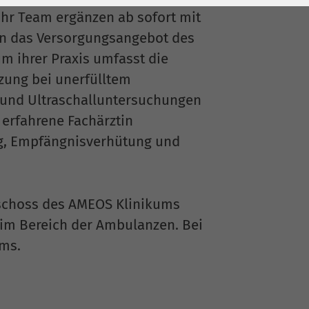
ihr Team ergänzen ab sofort mit
en das Versorgungsangebot des
m ihrer Praxis umfasst die
zung bei unerfülltem
 und Ultraschalluntersuchungen
 erfahrene Fachärztin
, Empfängnisverhütung und
eschoss des AMEOS Klinikums
 im Bereich der Ambulanzen. Bei
ums.