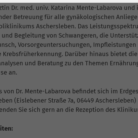
1 Jahr
Laufzeit
6 Monate
ztin Dr. med. univ. Katarina Mente-Labarova und 
Cookie von Matomo
Wird zum
der Betreuung für alle gynäkologischen Anlieg
für Website-
Entsperren von
liklinikums Aschersleben. Das Leistungsspektru
Zweck
Analysen. Erzeugt
Google Maps-
 und Begleitung von Schwangeren, die Unterstüt
statistische Daten
Inhalten verwendet.
nsch, Vorsorgeuntersuchungen, Impfleistungen
darüber, wie der
e Krebsfrüherkennung. Darüber hinaus bietet die
Besucher die
Name
YouTube
Website nutzt.
alysen und Beratung zu den Themen Ernährung
se an.
Google Ireland
Limited, Gordon
Anbieter
House, Barrow
is von Dr. Mente-Labarova befindet sich im Erdg
Street Dublin 4
eben (Eislebener Straße 7a, 06449 Aschersleben)
Irland
enden Sie sich gern an die Rezeption des Klinik
Laufzeit
6 Monate
iten:
Wird verwendet, um