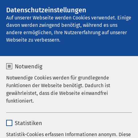
AMEOS Gruppe
Stellenangebote
Datenschutzeinstellungen
Auf unserer Webseite werden Cookies verwendet. Einige
davon werden zwingend benötigt, während es uns
AMEOS Seeklinikum Brunnen
andere ermöglichen, Ihre Nutzererfahrung auf unserer
Webseite zu verbessern.
Notwendig
Anmeldeformular kann nicht angezeigt werden -
mögliche Gründe: Veranstaltung beendet,
Notwendige Cookies werden für grundlegende
Anmeldefrist vorrüber oder die maximale
Funktionen der Webseite benötigt. Dadurch ist
Teilnehmerzahl wurde erreicht.
gewährleistet, dass die Webseite einwandfrei
funktioniert.
Name
cookieconsent_status
Statistiken
Anbieter
sgalinski
Statistik-Cookies erfassen Informationen anonym. Diese