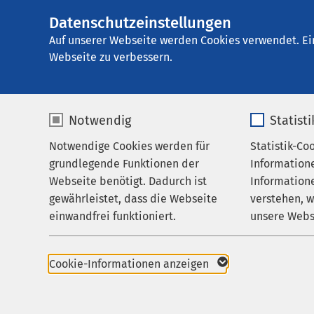
Datenschutzeinstellungen
AMEOS
AMEOS Reha Klini
Gruppe
Auf unserer Webseite werden Cookies verwendet. Ei
Webseite zu verbessern.
Notwendig
Statist
Kontakt
Notwendige Cookies werden für
Statistik-Co
Behandlungsfelder
grundlegende Funktionen der
Information
Ihr Aufenthalt
Webseite benötigt. Dadurch ist
Informatione
gewährleistet, dass die Webseite
verstehen, 
Zuweisende
Anrede
einwandfrei funktioniert.
unsere Webs
Über uns
Vorname
*
Name
cookieconsent_status
Name
Karriere
Cookie-Informationen anzeigen
Aktuelles
Anbieter
sgalinski
Anbieter
Nachname
*