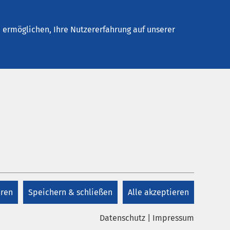
Stellenangebote
Kontakt
ermöglichen, Ihre Nutzererfahrung auf unserer
Kontakt
+49 451 58940
eren
Speichern & schließen
Alle akzeptieren
Kontakt
Datenschutz
|
Impressum