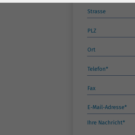
Laufzeit
278 Tage
Laufzeit
Strasse
Cookie zum
Speichern der Cookie
Zweck
Consent
PLZ
Einstellungen
Zweck
Ort
be_typo_user /
Name
PHPSESSID
Telefon
*
Anbieter
TYPO3
Fax
Laufzeit
1 Woche
Dieses Cookie ist ein
E-Mail-Adresse
*
Standard-Session-
Cookie von TYPO3. Es
Ihre Nachricht
*
speichert im Falle