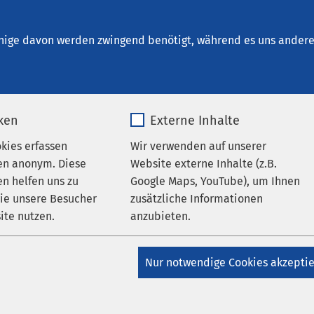
kum Lübeck - Abhängigkeitserkrankungen
nige davon werden zwingend benötigt, während es uns andere 
iken
Externe Inhalte
okies erfassen
Wir verwenden auf unserer
en anonym. Diese
Website externe Inhalte (z.B.
n helfen uns zu
Google Maps, YouTube), um Ihnen
wie unsere Besucher
zusätzliche Informationen
ite nutzen.
anzubieten.
_pk_*.*
Name
Google Maps
Nur notwendige Cookies akzepti
Matomo
Anbieter
Google