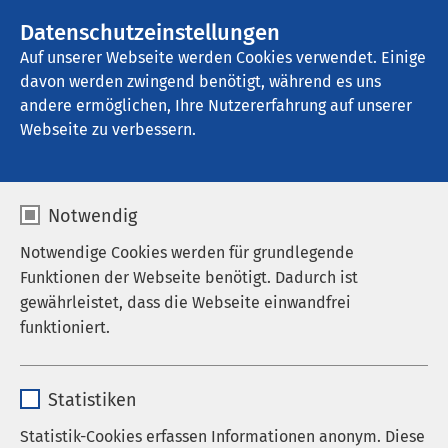
AMEOS Gruppe
Stellenangebote
Datenschutzeinstellungen
Auf unserer Webseite werden Cookies verwendet. Einige
davon werden zwingend benötigt, während es uns
AMEOS Reha Klinikum Lübeck - 
Abhängigkeitserkrankungen
andere ermöglichen, Ihre Nutzererfahrung auf unserer
Webseite zu verbessern.
Veranstaltungen
Notwendig
Notwendige Cookies werden für grundlegende
Funktionen der Webseite benötigt. Dadurch ist
gewährleistet, dass die Webseite einwandfrei
funktioniert.
29.08.2026
|
12:00
bis
16:00
Name
cookieconsent_status
Herzliche Einladung zum Ehemaligen-
Statistiken
Sommerfest
Anbieter
sgalinski
Statistik-Cookies erfassen Informationen anonym. Diese