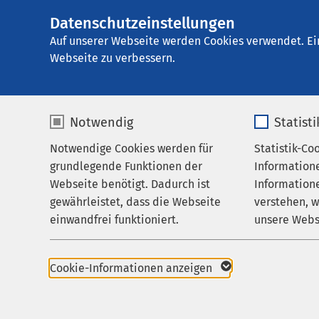
Datenschutzeinstellungen
AMEOS
AMEOS Reha Klini
Gruppe
Auf unserer Webseite werden Cookies verwendet. Ei
Webseite zu verbessern.
Notwendig
Statist
Notwendige Cookies werden für
Statistik-Co
Behandlungsfelder
AMEOS Reh
grundlegende Funktionen der
Information
Ihr Aufenthalt
Lübeck -
Webseite benötigt. Dadurch ist
Informatione
gewährleistet, dass die Webseite
verstehen, 
Zuweisende
Abhängigk
einwandfrei funktioniert.
unsere Webs
Über uns
en
Name
cookieconsent_status
Name
Karriere
Vor allem Ges
Cookie-Informationen anzeigen
Aktuelles
Anbieter
sgalinski
Anbieter