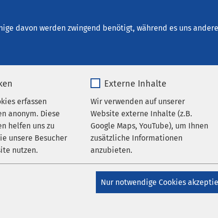
kum Lübeck - Abhängigkeitserkrankungen
nige davon werden zwingend benötigt, während es uns andere 
iken
Externe Inhalte
okies erfassen
Wir verwenden auf unserer
a Klinikum
en anonym. Diese
Website externe Inhalte (z.B.
n helfen uns zu
Google Maps, YouTube), um Ihnen
wie unsere Besucher
zusätzliche Informationen
eitserkrankung
ite nutzen.
anzubieten.
_pk_*.*
Name
Google Maps
Nur notwendige Cookies akzepti
undheit
Matomo
Anbieter
Google