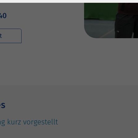
1 Jahr
Laufzeit
6 Monate
40
Cookie von Matomo
Wird zum
für Website-
Entsperren von
Zweck
Analysen. Erzeugt
Google Maps-
t
statistische Daten
Inhalten verwendet.
darüber, wie der
Besucher die
Name
YouTube
Website nutzt.
Google Ireland
Limited, Gordon
Anbieter
House, Barrow
Street Dublin 4
Irland
es
Laufzeit
6 Monate
g kurz vorgestellt
Wird verwendet, um