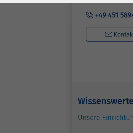
Laufzeit
278 Tage
Laufzeit
+49 451 589
Cookie zum
Speichern der Cookie
Zweck
Consent
Kontak
Einstellungen
Zweck
be_typo_user /
Name
PHPSESSID
Anbieter
TYPO3
Laufzeit
1 Woche
Wissenswert
Dieses Cookie ist ein
Standard-Session-
Unsere Einrichtun
Cookie von TYPO3. Es
speichert im Falle