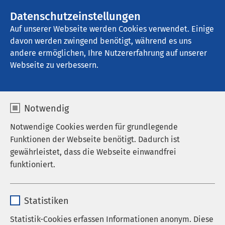
AMEOS Gruppe
Stellenangebote
Datenschutzeinstellungen
Auf unserer Webseite werden Cookies verwendet. Einige
davon werden zwingend benötigt, während es uns
AMEOS Reha Klinikum Lübeck - 
Abhängigkeitserkrankungen
andere ermöglichen, Ihre Nutzererfahrung auf unserer
Webseite zu verbessern.
Medizinstudium ohne NC
Notwendig
Notwendige Cookies werden für grundlegende
Funktionen der Webseite benötigt. Dadurch ist
gewährleistet, dass die Webseite einwandfrei
Studium der
funktioniert.
Humanmedizin
Name
cookieconsent_status
Deutschsprachiger Studiengang in
Statistiken
Kroatien
Anbieter
sgalinski
Statistik-Cookies erfassen Informationen anonym. Diese