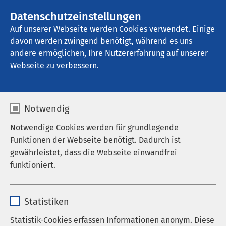
AMEOS Gruppe
Stellenangebote
Datenschutzeinstellungen
Auf unserer Webseite werden Cookies verwendet. Einige
davon werden zwingend benötigt, während es uns
AMEOS Reha Klinikum Lübeck - 
Abhängigkeitserkrankungen
andere ermöglichen, Ihre Nutzererfahrung auf unserer
Webseite zu verbessern.
Notwendig
Notwendige Cookies werden für grundlegende
Funktionen der Webseite benötigt. Dadurch ist
gewährleistet, dass die Webseite einwandfrei
funktioniert.
Name
cookieconsent_status
Statistiken
Anbieter
sgalinski
Statistik-Cookies erfassen Informationen anonym. Diese