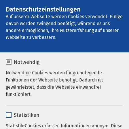
AMEOS Gruppe
Stellenangebote
Datenschutzeinstellungen
Auf unserer Webseite werden Cookies verwendet. Einige
davon werden zwingend benötigt, während es uns
AMEOS Reha Klinikum Lübeck - 
Abhängigkeitserkrankungen
andere ermöglichen, Ihre Nutzererfahrung auf unserer
Webseite zu verbessern.
Notwendig
Notwendige Cookies werden für grundlegende
Funktionen der Webseite benötigt. Dadurch ist
gewährleistet, dass die Webseite einwandfrei
funktioniert.
Name
cookieconsent_status
Statistiken
Anbieter
sgalinski
Statistik-Cookies erfassen Informationen anonym. Diese