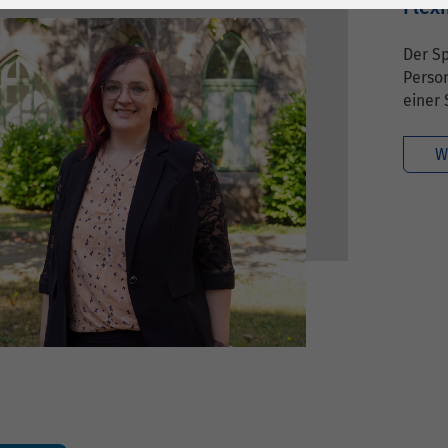
1 Jahr
Laufzeit
6 Monate
Flex
Cookie von Matomo
Wird zum
Der Sp
für Website-
Entsperren von
Person
Zweck
Analysen. Erzeugt
Google Maps-
einer 
statistische Daten
Inhalten verwendet.
darüber, wie der
W
Besucher die
Name
YouTube
Website nutzt.
Google Ireland
Limited, Gordon
Anbieter
House, Barrow
Street Dublin 4
Irland
Laufzeit
6 Monate
Wird verwendet, um