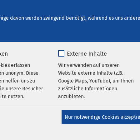
um Wernigerode
nige davon werden zwingend benötigt, während es uns andere 
iken
Externe Inhalte
en
okies erfassen
Wir verwenden auf unserer
en anonym. Diese
Website externe Inhalte (z.B.
n helfen uns zu
Google Maps, YouTube), um Ihnen
wie unsere Besucher
zusätzliche Informationen
ite nutzen.
anzubieten.
Datum von:
_pk_*.*
Name
Google Maps
Nur notwendige Cookies akzepti
Matomo
Anbieter
Google
04.08