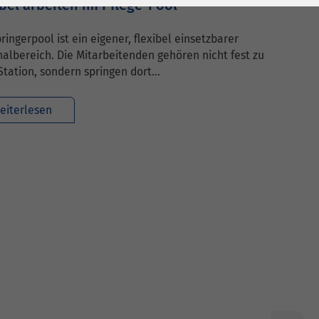
ibel arbeiten im Pflege-Pool
ringerpool ist ein eigener, flexibel einsetzbarer
albereich. Die Mitarbeitenden gehören nicht fest zu
Station, sondern springen dort…
eiterlesen