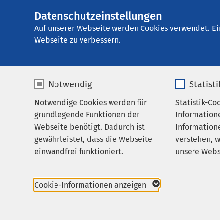
Datenschutzeinstellungen
AMEOS Poliklinik
AMEOS
Gruppe
Aktuelles
Auf unserer Webseite werden Cookies verwendet. Ei
Webseite zu verbessern.
Notwendig
Statist
Nachricht
Notwendige Cookies werden für
Statistik-Co
Praxis für HNO
grundlegende Funktionen der
Information
Karriere
Webseite benötigt. Dadurch ist
Informatione
gewährleistet, dass die Webseite
verstehen, 
Aktuelles
einwandfrei funktioniert.
unsere Webs
Name
cookieconsent_status
Name
Cookie-Informationen anzeigen
Anbieter
sgalinski
Anbieter