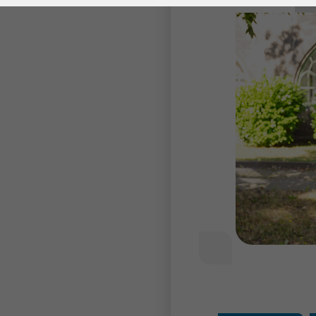
Laufzeit
278 Tage
Laufzeit
Cookie zum
Speichern der Cookie
Zweck
Consent
Einstellungen
Zweck
be_typo_user /
Name
PHPSESSID
Anbieter
TYPO3
Laufzeit
1 Woche
Dieses Cookie ist ein
Standard-Session-
Cookie von TYPO3. Es
speichert im Falle