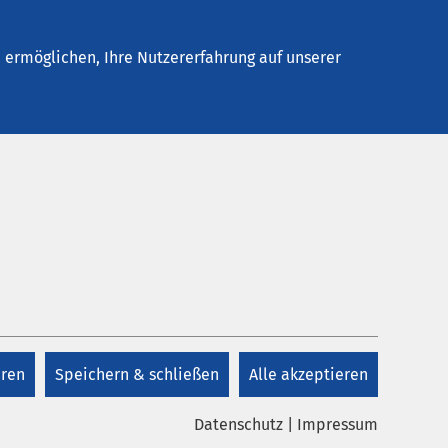
Stellenangebote
Kontakt
ermöglichen, Ihre Nutzererfahrung auf unserer
Datum bis:
eren
Speichern & schließen
Alle akzeptieren
Datenschutz
|
Impressum
.2026
AMEOS Klinikum Halberstadt
AMEOS Poliklinikum Halberstadt