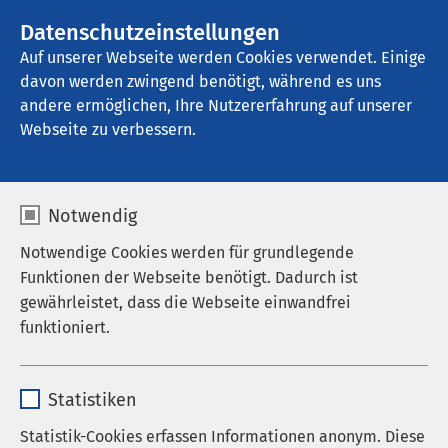
AMEOS Gruppe
Stellenangebote
Datenschutzeinstellungen
Auf unserer Webseite werden Cookies verwendet. Einige
davon werden zwingend benötigt, während es uns
AMEOS Poliklinikum Wernigerode
andere ermöglichen, Ihre Nutzererfahrung auf unserer
Webseite zu verbessern.
Notwendig
Notwendige Cookies werden für grundlegende
Pressemitteilungen
Funktionen der Webseite benötigt. Dadurch ist
gewährleistet, dass die Webseite einwandfrei
21.05.2025
AMEOS Klinikum Halberstadt
funktioniert.
Neu: Termine online buchen
im AMEOS Klinikum
Name
cookieconsent_status
Halberstadt
Statistiken
Anbieter
sgalinski
Statistik-Cookies erfassen Informationen anonym. Diese