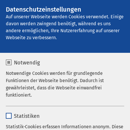
AMEOS Gruppe
Stellenangebote
Datenschutzeinstellungen
Auf unserer Webseite werden Cookies verwendet. Einige
davon werden zwingend benötigt, während es uns
AMEOS Poliklinikum Aschersleben
andere ermöglichen, Ihre Nutzererfahrung auf unserer
Webseite zu verbessern.
Praxis für Hämatologie
Notwendig
und Onkologie
Notwendige Cookies werden für grundlegende
Funktionen der Webseite benötigt. Dadurch ist
gewährleistet, dass die Webseite einwandfrei
funktioniert.
Willkommen in der
Praxis für Hämatologie und
Onkologie von Panagiotis Tsampas und Dr. med.
Name
cookieconsent_status
Richard Voigtländer
im AMEOS Poliklinikum
Statistiken
Aschersleben. Wir möchten, dass Sie sich bei uns
Anbieter
sgalinski
wohlfühlen und bieten Ihnen daher eine
Statistik-Cookies erfassen Informationen anonym. Diese