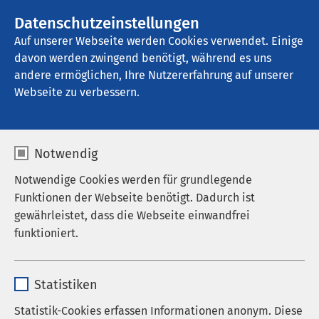
AMEOS Gruppe
Stellenangebote
Datenschutzeinstellungen
Auf unserer Webseite werden Cookies verwendet. Einige
davon werden zwingend benötigt, während es uns
AMEOS Poliklinikum Aschersleben
andere ermöglichen, Ihre Nutzererfahrung auf unserer
Webseite zu verbessern.
Praxis für Chirurgie
Notwendig
Notwendige Cookies werden für grundlegende
Funktionen der Webseite benötigt. Dadurch ist
Willkommen in der
Praxis für Chirurgie von Dr.
gewährleistet, dass die Webseite einwandfrei
med. Peter Böttcher
im AMEOS Poliklinikum
funktioniert.
Aschersleben. Wir möchten, dass Sie sich bei uns
wohlfühlen und bieten Ihnen eine kompetente
Name
cookieconsent_status
Behandlung in einer freundlichen Atmosphäre.
Statistiken
Anbieter
sgalinski
Statistik-Cookies erfassen Informationen anonym. Diese