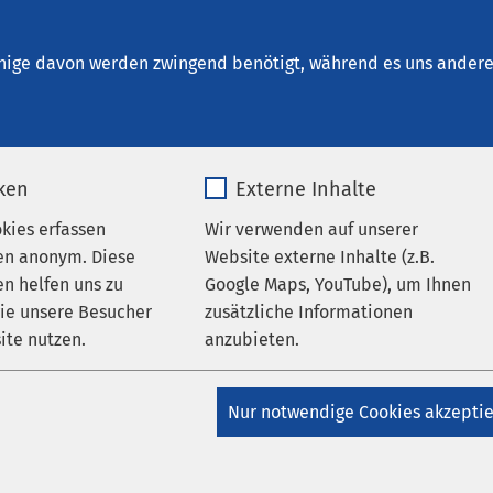
um Aschersleben
nige davon werden zwingend benötigt, während es uns andere 
iken
Externe Inhalte
okies erfassen
Wir verwenden auf unserer
en anonym. Diese
Website externe Inhalte (z.B.
n helfen uns zu
Google Maps, YouTube), um Ihnen
wie unsere Besucher
zusätzliche Informationen
ite nutzen.
anzubieten.
kunde
_pk_*.*
Name
Google Maps
Nur notwendige Cookies akzepti
Matomo
Anbieter
Google
dizin – Schwerpunkt Kardiologie