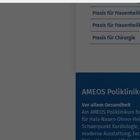
Praxis für Hämatolog
Laufzeit
278 Tage
Laufzeit
Praxis für Frauenheil
Cookie zum
Speichern der Cookie
Praxis für Frauenhei
Zweck
Consent
Praxis für Chirurgie
Einstellungen
Zweck
be_typo_user /
Name
PHPSESSID
Anbieter
TYPO3
AMEOS Poliklini
Laufzeit
1 Woche
Vor allem Gesundheit
Dieses Cookie ist ein
Am AMEOS Poliklinikum f
Standard-Session-
für
Hals-Nasen-Ohren-Hei
Cookie von TYPO3. Es
Schwerpunkt Kardiologie
,
speichert im Falle
moderne Ausstattung, Fa