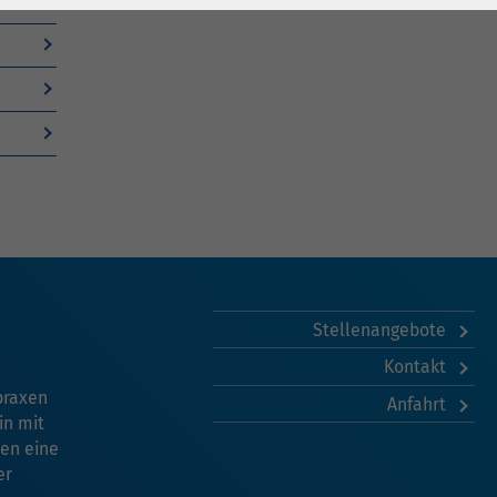
Stellenangebote
Kontakt
praxen
Anfahrt
in mit
en eine
er