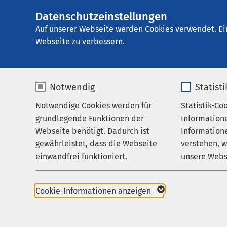
Datenschutzeinstellungen
AMEOS Poliklinik
AMEOS
Gruppe
Praxen
Auf unserer Webseite werden Cookies verwendet. Ei
Webseite zu verbessern.
Notwendig
Statist
Praxen
Notwendige Cookies werden für
Statistik-Co
Praxen
grundlegende Funktionen der
Information
Karriere
Webseite benötigt. Dadurch ist
Informatione
gewährleistet, dass die Webseite
verstehen, 
Aktuelles
Übersicht
einwandfrei funktioniert.
unsere Webs
Praxis für HNO-Heil
Name
cookieconsent_status
Name
Praxis für Neurologie
Cookie-Informationen anzeigen
Anbieter
sgalinski
Anbieter
Praxis für Innere Me