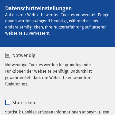
AMEOS Gruppe
Stellenangebote
Datenschutzeinstellungen
Auf unserer Webseite werden Cookies verwendet. Einige
davon werden zwingend benötigt, während es uns
AMEOS Poliklinikum Aschersleben
andere ermöglichen, Ihre Nutzererfahrung auf unserer
Webseite zu verbessern.
Praxis für
Notwendig
Frauenheilkunde und
Notwendige Cookies werden für grundlegende
Geburtshilfe - Dr.
Funktionen der Webseite benötigt. Dadurch ist
gewährleistet, dass die Webseite einwandfrei
Mente-Labarova
funktioniert.
Name
cookieconsent_status
Statistiken
Willkommen in der
Praxis für Frauenheilkunde und
Anbieter
sgalinski
Statistik-Cookies erfassen Informationen anonym. Diese
Geburtshilfe von Fachärztin Dr. med. Katarina