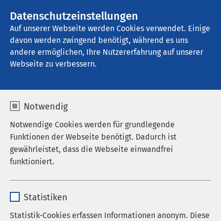
AMEOS Gruppe
Stellenangebote
Datenschutzeinstellungen
Auf unserer Webseite werden Cookies verwendet. Einige
davon werden zwingend benötigt, während es uns
AMEOS Pflege Heiligenhafen
andere ermöglichen, Ihre Nutzererfahrung auf unserer
Webseite zu verbessern.
Stationäre Pflege
Notwendig
Notwendige Cookies werden für grundlegende
Funktionen der Webseite benötigt. Dadurch ist
gewährleistet, dass die Webseite einwandfrei
funktioniert.
Fachpflegeeinrichtung für
Menschen mit psychischer
Name
cookieconsent_status
Behinderung
Statistiken
Anbieter
sgalinski
Statistik-Cookies erfassen Informationen anonym. Diese
Fachpflegeeinrichtung für