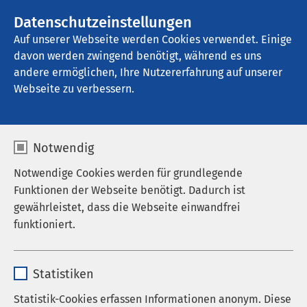
AMEOS Gruppe
Stellenangebote
Datenschutzeinstellungen
Auf unserer Webseite werden Cookies verwendet. Einige
davon werden zwingend benötigt, während es uns
AMEOS Pflege Heiligenhafen
andere ermöglichen, Ihre Nutzererfahrung auf unserer
Webseite zu verbessern.
Datenschutz
Notwendig
Notwendige Cookies werden für grundlegende
Funktionen der Webseite benötigt. Dadurch ist
gewährleistet, dass die Webseite einwandfrei
Hinweise zum Datenschutz
funktioniert.
der AMEOS Gruppe
Name
cookieconsent_status
Statistiken
Anbieter
sgalinski
1. Datenschutz
Statistik-Cookies erfassen Informationen anonym. Diese