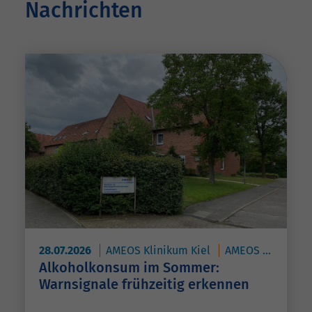
Nachrichten
28.07.2026
AMEOS Klinikum Kiel
AMEOS Eingliederung HORIZON Kiel
Alkoholkonsum im Sommer:
Warnsignale frühzeitig erkennen