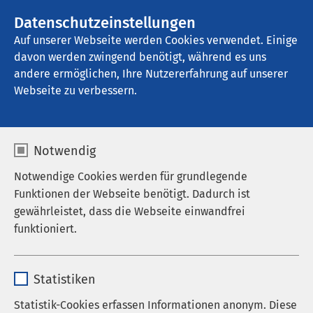
AMEOS Gruppe
Stellenangebote
Datenschutzeinstellungen
Auf unserer Webseite werden Cookies verwendet. Einige
davon werden zwingend benötigt, während es uns
AMEOS Pflege Heiligenhafen
andere ermöglichen, Ihre Nutzererfahrung auf unserer
Webseite zu verbessern.
Anfahrt
Notwendig
Notwendige Cookies werden für grundlegende
Funktionen der Webseite benötigt. Dadurch ist
AMEOS Pflege
gewährleistet, dass die Webseite einwandfrei
funktioniert.
Heiligenhafen
So finden Sie uns
Name
cookieconsent_status
Statistiken
Friedrich-Ebert-Straße 100
Anbieter
sgalinski
Statistik-Cookies erfassen Informationen anonym. Diese
D-23774 Heiligenhafen