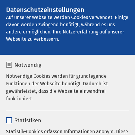
AMEOS Gruppe
Stellenangebote
Datenschutzeinstellungen
Auf unserer Webseite werden Cookies verwendet. Einige
davon werden zwingend benötigt, während es uns
AMEOS Klinikum Oldenburg - 
Psychiatrische Tagesklinik
andere ermöglichen, Ihre Nutzererfahrung auf unserer
Webseite zu verbessern.
Qualitätsmanagement
Notwendig
Notwendige Cookies werden für grundlegende
Funktionen der Webseite benötigt. Dadurch ist
gewährleistet, dass die Webseite einwandfrei
Die AMEOS Klinika in Holstein sind seit dem Jahr
funktioniert.
2016 nach den Richtlinien der DIN EN ISO 9001:2015
zertifiziert. Die Normen legen
Name
cookieconsent_status
Mindestanforderungen an ein
Statistiken
Qualitätsmanagementsystem fest, die für eine
Anbieter
sgalinski
erfolgreiche Weiterentwicklung und Verbesserung
Statistik-Cookies erfassen Informationen anonym. Diese