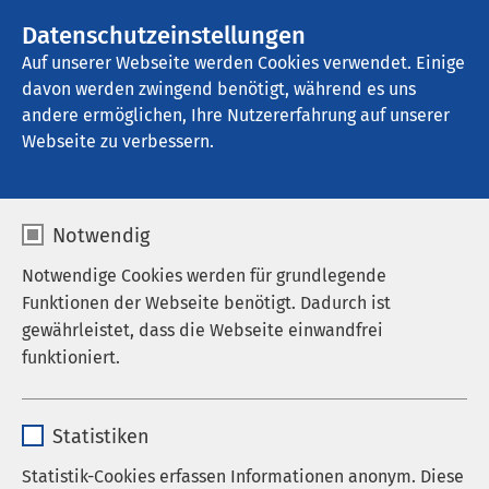
AMEOS Gruppe
Stellenangebote
Datenschutzeinstellungen
Auf unserer Webseite werden Cookies verwendet. Einige
davon werden zwingend benötigt, während es uns
AMEOS Klinikum Oldenburg - 
Psychiatrische Tagesklinik
andere ermöglichen, Ihre Nutzererfahrung auf unserer
Webseite zu verbessern.
Veranstaltungen
Notwendig
Notwendige Cookies werden für grundlegende
Funktionen der Webseite benötigt. Dadurch ist
gewährleistet, dass die Webseite einwandfrei
Aktuell sind keine Veranstaltungen vorhanden.
funktioniert.
Name
cookieconsent_status
Statistiken
Anbieter
sgalinski
Statistik-Cookies erfassen Informationen anonym. Diese