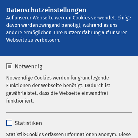
AMEOS Gruppe
Stellenangebote
Datenschutzeinstellungen
Auf unserer Webseite werden Cookies verwendet. Einige
davon werden zwingend benötigt, während es uns
AMEOS Klinikum Oldenburg - 
Psychiatrische Tagesklinik
andere ermöglichen, Ihre Nutzererfahrung auf unserer
Webseite zu verbessern.
Ihr Aufenthalt
Notwendig
Notwendige Cookies werden für grundlegende
Funktionen der Webseite benötigt. Dadurch ist
gewährleistet, dass die Webseite einwandfrei
Anfahrt
funktioniert.
Termin buchen
Name
cookieconsent_status
Statistiken
Wissenswertes von A bis Z
Anbieter
sgalinski
Statistik-Cookies erfassen Informationen anonym. Diese
Klinisches Ethikkomitee