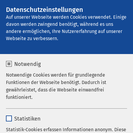
AMEOS Gruppe
Stellenangebote
Datenschutzeinstellungen
Auf unserer Webseite werden Cookies verwendet. Einige
davon werden zwingend benötigt, während es uns
AMEOS Klinikum Oldenburg - 
Psychiatrische Tagesklinik
andere ermöglichen, Ihre Nutzererfahrung auf unserer
Webseite zu verbessern.
Ausbildung
Notwendig
Pflegefachmann/-frau
Notwendige Cookies werden für grundlegende
Funktionen der Webseite benötigt. Dadurch ist
gewährleistet, dass die Webseite einwandfrei
funktioniert.
Ausbildungsangebote am AMEOS
Name
cookieconsent_status
Institut Nord
Statistiken
Anbieter
sgalinski
Statistik-Cookies erfassen Informationen anonym. Diese
Ausbildungsangebote am AMEOS Institut Nord: