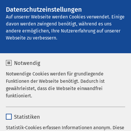
AMEOS Gruppe
Stellenangebote
Datenschutzeinstellungen
Auf unserer Webseite werden Cookies verwendet. Einige
davon werden zwingend benötigt, während es uns
AMEOS Klinikum Middelburg
andere ermöglichen, Ihre Nutzererfahrung auf unserer
Webseite zu verbessern.
Qualitätsmanagement
Notwendig
Notwendige Cookies werden für grundlegende
Funktionen der Webseite benötigt. Dadurch ist
Qualität bedeutet...
gewährleistet, dass die Webseite einwandfrei
funktioniert.
...die bestmögliche Erfüllung aller Anforderungen
im Hinblick auf die medizinische, therapeutische
Name
cookieconsent_status
und pflegerische Betreuung und Versorgung der
Statistiken
Patienten und Patientinnen.
Anbieter
sgalinski
Statistik-Cookies erfassen Informationen anonym. Diese