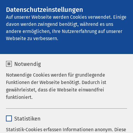
AMEOS Gruppe
Stellenangebote
Datenschutzeinstellungen
Auf unserer Webseite werden Cookies verwendet. Einige
davon werden zwingend benötigt, während es uns
AMEOS Klinikum Middelburg
andere ermöglichen, Ihre Nutzererfahrung auf unserer
Webseite zu verbessern.
Diagnostik
Notwendig
Notwendige Cookies werden für grundlegende
Funktionen der Webseite benötigt. Dadurch ist
Eine gründliche, differenzierte und nicht zuletzt
gewährleistet, dass die Webseite einwandfrei
schonende Diagnostik ist unverzichtbarer Teil der
funktioniert.
klinischen Arbeit: Für eine wirkungsvolle und
hilfreiche rehabilitative Therapie sowie um
Name
cookieconsent_status
Komplikationen rechtzeitig erkennen und
Statistiken
behandeln zu können.
Anbieter
sgalinski
Statistik-Cookies erfassen Informationen anonym. Diese