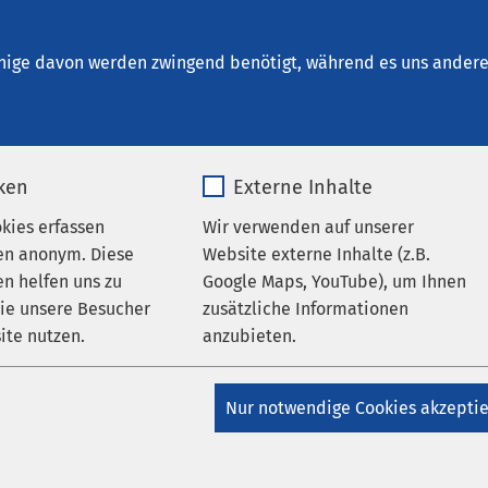
iddelburg
nige davon werden zwingend benötigt, während es uns andere 
iken
Externe Inhalte
okies erfassen
Wir verwenden auf unserer
en anonym. Diese
Website externe Inhalte (z.B.
n helfen uns zu
Google Maps, YouTube), um Ihnen
wie unsere Besucher
zusätzliche Informationen
er
ite nutzen.
anzubieten.
_pk_*.*
Name
Google Maps
Nur notwendige Cookies akzepti
Matomo
Anbieter
Google
AMEOS Gruppe