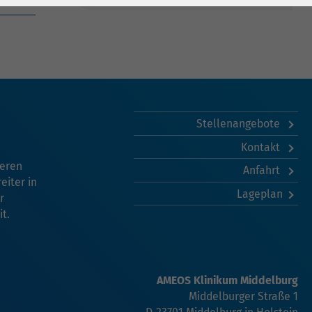
Stellenangebote
Kontakt
seren
Anfahrt
eiter in
Lageplan
r
t.
AMEOS Klinikum Middelburg
Middelburger Straße 1