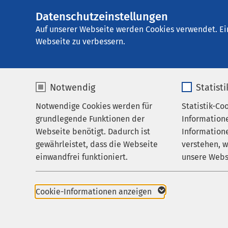
Datenschutzeinstellungen
AMEOS Klinikum M
AMEOS
Gruppe
Karriere
Auf unserer Webseite werden Cookies verwendet. Ei
Webseite zu verbessern.
Notwendig
Statist
Karriere
Notwendige Cookies werden für
Statistik-Co
Leistungen
grundlegende Funktionen der
Information
Ihr Aufenthalt
Webseite benötigt. Dadurch ist
Informatione
gewährleistet, dass die Webseite
verstehen, 
Zuweisende
AMEOS als Arbeitgeb
einwandfrei funktioniert.
unsere Webs
Über uns
Stellenangebote
Name
cookieconsent_status
Name
Karriere
Praktisches Jahr
Cookie-Informationen anzeigen
Aktuelles
Anbieter
sgalinski
Anbieter
Karriereportal der 