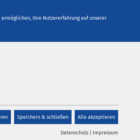
Stellenangebote
Kontakt
ermöglichen, Ihre Nutzererfahrung auf unserer
Kontakt
+49 4524 909 0
eren
Speichern & schließen
Alle akzeptieren
Kontakt
Datenschutz
|
Impressum