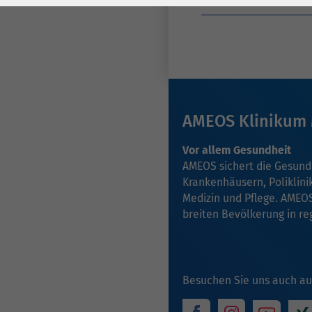
Medizinstudium ohne
Laufzeit
278 Tage
Laufzeit
Cookie zum
Speichern der Cookie
Zweck
Consent
Einstellungen
Zweck
AMEOS Klinikum 
be_typo_user /
Name
PHPSESSID
Vor allem Gesundheit
AMEOS sichert die Gesund
Anbieter
TYPO3
Krankenhäusern, Poliklinik
Medizin und Pflege. AMEOS
Laufzeit
1 Woche
breiten Bevölkerung in re
Dieses Cookie ist ein
Standard-Session-
Cookie von TYPO3. Es
Besuchen Sie uns auch au
speichert im Falle