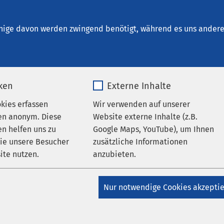
iddelburg
nige davon werden zwingend benötigt, während es uns andere 
iken
Externe Inhalte
okies erfassen
Wir verwenden auf unserer
en anonym. Diese
Website externe Inhalte (z.B.
n helfen uns zu
Google Maps, YouTube), um Ihnen
wie unsere Besucher
zusätzliche Informationen
ite nutzen.
anzubieten.
nt
_pk_*.*
Name
Google Maps
Nur notwendige Cookies akzepti
Matomo
Anbieter
Google