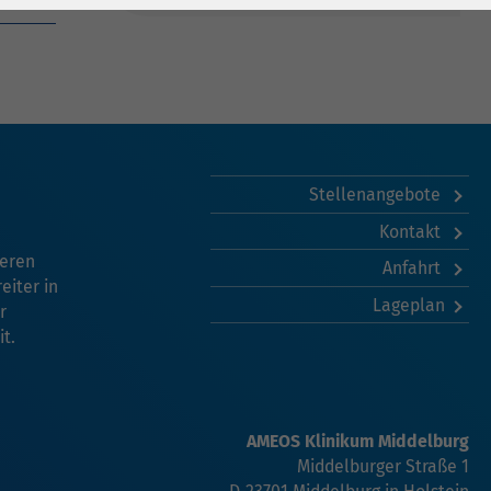
Stellenangebote
Kontakt
seren
Anfahrt
eiter in
Lageplan
r
t.
AMEOS Klinikum Middelburg
Middelburger Straße 1