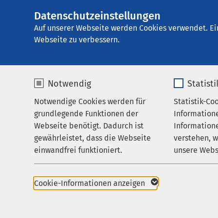
Datenschutzeinstellungen
AMEOS Klinikum M
AMEOS
Gruppe
Über uns
Auf unserer Webseite werden Cookies verwendet. Ei
Webseite zu verbessern.
Notwendig
Statist
Über uns
Notwendige Cookies werden für
Statistik-Co
Leistungen
grundlegende Funktionen der
Information
Ihr Aufenthalt
Webseite benötigt. Dadurch ist
Informatione
gewährleistet, dass die Webseite
verstehen, 
Zuweisende
Krankenhausleitung
einwandfrei funktioniert.
unsere Webs
Über uns
Qualitätsmanageme
Name
cookieconsent_status
Name
Karriere
Hygiene
Cookie-Informationen anzeigen
Aktuelles
Anbieter
sgalinski
Anbieter
Öffentlichkeitsarbeit