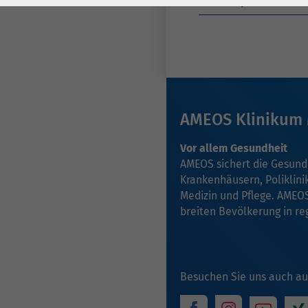
Medizinproduktesich
Laufzeit
278 Tage
Laufzeit
Cookie zum
Speichern der Cookie
Zweck
Consent
Einstellungen
Zweck
AMEOS Klinikum 
be_typo_user /
Name
PHPSESSID
Vor allem Gesundheit
AMEOS sichert die Gesund
Anbieter
TYPO3
Krankenhäusern, Poliklinik
Medizin und Pflege. AMEOS
Laufzeit
1 Woche
breiten Bevölkerung in re
Dieses Cookie ist ein
Standard-Session-
Cookie von TYPO3. Es
Besuchen Sie uns auch au
speichert im Falle