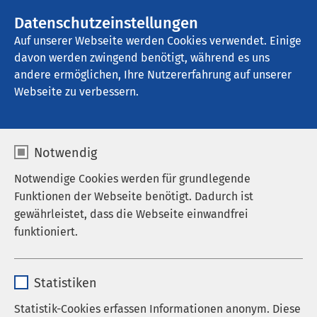
AMEOS Gruppe
Stellenangebote
Datenschutzeinstellungen
Auf unserer Webseite werden Cookies verwendet. Einige
davon werden zwingend benötigt, während es uns
AMEOS Klinikum Inntal - Klinik für 
Familienpsychosomatik
andere ermöglichen, Ihre Nutzererfahrung auf unserer
Webseite zu verbessern.
Notwendig
Notwendige Cookies werden für grundlegende
Funktionen der Webseite benötigt. Dadurch ist
gewährleistet, dass die Webseite einwandfrei
funktioniert.
Name
cookieconsent_status
Statistiken
Anbieter
sgalinski
Statistik-Cookies erfassen Informationen anonym. Diese