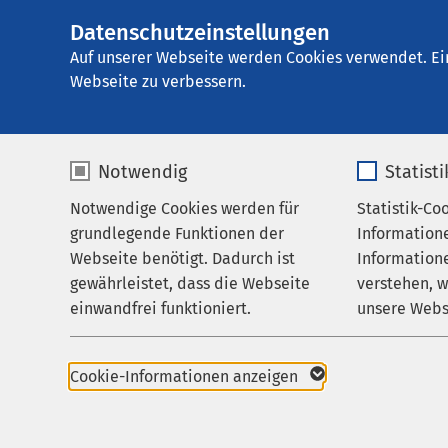
Datenschutzeinstellungen
AMEOS Klinikum In
AMEOS
Gruppe
Über uns
Auf unserer Webseite werden Cookies verwendet. Ei
Webseite zu verbessern.
Notwendig
Statist
Qualität
Notwendige Cookies werden für
Statistik-Co
Behandlungsfelder
grundlegende Funktionen der
Information
Ihr Aufenthalt
Webseite benötigt. Dadurch ist
Informatione
Qualität bedeutet .
gewährleistet, dass die Webseite
verstehen, 
Zuweisende
einwandfrei funktioniert.
unsere Webs
... die bestmögliche E
Über uns
therapeutische und pf
Name
cookieconsent_status
Name
Karriere
Cookie-Informationen anzeigen
Durch Soll-Ist-Vergl
Patientinnen und Pat
Aktuelles
Anbieter
sgalinski
Anbieter
Verbesserungsbereich