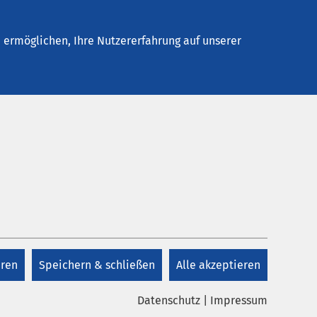
Stellenangebote
Kontakt
ermöglichen, Ihre Nutzererfahrung auf unserer
Qualitätsmanagement
+49 8571 985 323
ienten.
eren
Speichern & schließen
Alle akzeptieren
E-Mail schreiben
Datenschutz
|
Impressum
ekte