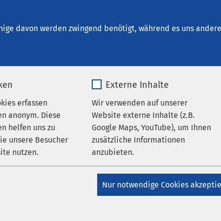
ntal - Klinik für Familienpsychosomatik
nige davon werden zwingend benötigt, während es uns andere 
iken
Externe Inhalte
okies erfassen
Wir verwenden auf unserer
en anonym. Diese
Website externe Inhalte (z.B.
n helfen uns zu
Google Maps, YouTube), um Ihnen
..
wie unsere Besucher
zusätzliche Informationen
ite nutzen.
anzubieten.
rfüllung aller Anforderungen im Hinblick auf die medizinische,
legerische Betreuung und Versorgung der Patientinnen und Pat
_pk_*.*
Name
Google Maps
Nur notwendige Cookies akzepti
eiche, Erhebungen und Befragungen sowie durch Anregungen von
ienten sowie Mitarbeitertenden werden Stärken und
Matomo
Anbieter
Google
e des Hauses identifiziert, Verbesserungsmaßnahmen und Proj