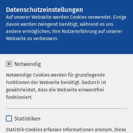
AMEOS Gruppe
Stellenangebote
Datenschutzeinstellungen
Auf unserer Webseite werden Cookies verwendet. Einige
davon werden zwingend benötigt, während es uns
AMEOS Klinikum Inntal - Klinik für 
Familienpsychosomatik
andere ermöglichen, Ihre Nutzererfahrung auf unserer
Webseite zu verbessern.
AMEOS als Arbeitgeber
Notwendig
Notwendige Cookies werden für grundlegende
Funktionen der Webseite benötigt. Dadurch ist
gewährleistet, dass die Webseite einwandfrei
Arbeiten in unserer AMEOS Gruppe
funktioniert.
Dank der Präsenz in den Bereichen Somatik,
Name
cookieconsent_status
Psychiatrie und Pflege bieten wir Interessierten
Statistiken
vielfältige Einsatzmöglichkeiten. In mehreren
Anbieter
sgalinski
Berufskategorien suchen wir laufend gut
Statistik-Cookies erfassen Informationen anonym. Diese