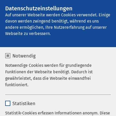
AMEOS Gruppe
Stellenangebote
Datenschutzeinstellungen
Auf unserer Webseite werden Cookies verwendet. Einige
davon werden zwingend benötigt, während es uns
AMEOS Klinikum Heiligenhafen
andere ermöglichen, Ihre Nutzererfahrung auf unserer
Webseite zu verbessern.
Ansprechpartner
Notwendig
Notwendige Cookies werden für grundlegende
Funktionen der Webseite benötigt. Dadurch ist
Sie suchen einen kollegialen Austausch oder
gewährleistet, dass die Webseite einwandfrei
Weiterbildungsmöglichkeiten? Sie möchten sich
funktioniert.
einfach nur über das AMEOS Klinikum
Heiligenhafen informieren? Dann wenden Sie sich
Name
cookieconsent_status
gerne an uns.
Statistiken
Anbieter
sgalinski
Statistik-Cookies erfassen Informationen anonym. Diese