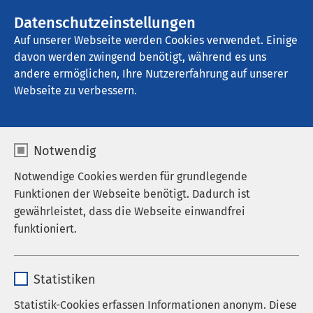
AMEOS Gruppe
Stellenangebote
Datenschutzeinstellungen
Auf unserer Webseite werden Cookies verwendet. Einige
davon werden zwingend benötigt, während es uns
AMEOS Klinikum Heiligenhafen
andere ermöglichen, Ihre Nutzererfahrung auf unserer
Webseite zu verbessern.
Auf einen Blick
Notwendig
Notwendige Cookies werden für grundlegende
Funktionen der Webseite benötigt. Dadurch ist
Das AMEOS Klinikum Heiligenhafen sichert die
gewährleistet, dass die Webseite einwandfrei
psychiatrisch-psychotherapeutische Versorgung in
funktioniert.
den Landkreisen Ostholstein und Plön sowie für die
Stadt Kiel.
Name
cookieconsent_status
Statistiken
Das Klinikum verfügt über Abteilungen für
Anbieter
sgalinski
Statistik-Cookies erfassen Informationen anonym. Diese
Allgemein- und Sozialpsychiatrie,