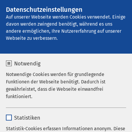
AMEOS Gruppe
Stellenangebote
Datenschutzeinstellungen
Auf unserer Webseite werden Cookies verwendet. Einige
davon werden zwingend benötigt, während es uns
AMEOS Klinikum Heiligenhafen
andere ermöglichen, Ihre Nutzererfahrung auf unserer
Webseite zu verbessern.
Datenschutz
Notwendig
Notwendige Cookies werden für grundlegende
Funktionen der Webseite benötigt. Dadurch ist
gewährleistet, dass die Webseite einwandfrei
Hinweise zum Datenschutz
funktioniert.
der AMEOS Gruppe
Name
cookieconsent_status
Statistiken
Anbieter
sgalinski
1. Datenschutz
Statistik-Cookies erfassen Informationen anonym. Diese