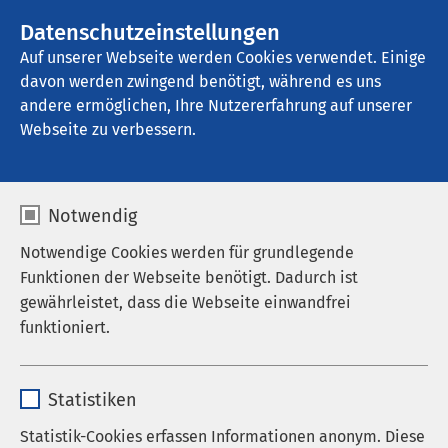
AMEOS Gruppe
Stellenangebote
Datenschutzeinstellungen
Auf unserer Webseite werden Cookies verwendet. Einige
davon werden zwingend benötigt, während es uns
AMEOS Poliklinikum Ueckermünde
andere ermöglichen, Ihre Nutzererfahrung auf unserer
Webseite zu verbessern.
Ergebnisse Ihrer Suche
Notwendig
Notwendige Cookies werden für grundlegende
Funktionen der Webseite benötigt. Dadurch ist
gewährleistet, dass die Webseite einwandfrei
Nutzen Sie dieses Feld, um Ihre Suche zu
funktioniert.
verfeinern.
Name
cookieconsent_status
Statistiken
Anbieter
sgalinski
Statistik-Cookies erfassen Informationen anonym. Diese