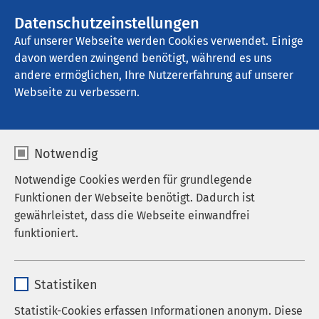
AMEOS Gruppe
Stellenangebote
Datenschutzeinstellungen
Auf unserer Webseite werden Cookies verwendet. Einige
davon werden zwingend benötigt, während es uns
AMEOS Poliklinikum Ueckermünde
andere ermöglichen, Ihre Nutzererfahrung auf unserer
Webseite zu verbessern.
Praxis für Innere Medizin
Notwendig
Notwendige Cookies werden für grundlegende
Funktionen der Webseite benötigt. Dadurch ist
In unserer Praxis für Innere Medizin erhalten Sie
gewährleistet, dass die Webseite einwandfrei
medizinische Behandlungen von unseren
funktioniert.
Fachärzten Michal Konopelski, Julius Bok, Mariusz
Pirkos. Unsere Praxis ist eine Außenstelle des
Name
cookieconsent_status
AMEOS Poliklinikums Ueckermünde. Sie finden uns
Statistiken
in der Ueckerstraße 48 sowie in der
Anbieter
sgalinski
Statistik-Cookies erfassen Informationen anonym. Diese
Ravensteinstraße 23 in Ueckermünde.