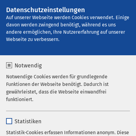
AMEOS Gruppe
Stellenangebote
Datenschutzeinstellungen
Auf unserer Webseite werden Cookies verwendet. Einige
davon werden zwingend benötigt, während es uns
AMEOS Poliklinikum Bernburg
andere ermöglichen, Ihre Nutzererfahrung auf unserer
Webseite zu verbessern.
Praxis für
Notwendig
Neurochirurgie
Notwendige Cookies werden für grundlegende
Funktionen der Webseite benötigt. Dadurch ist
gewährleistet, dass die Webseite einwandfrei
funktioniert.
In der Praxis für Neurochirurgie erfolgt die Beratung
auf dem gesamten Gebiet der neurochirurgischen
Name
cookieconsent_status
Erkrankungen. Der Schwerpunkt liegt in
Statistiken
Verschleißerkrankungen der Wirbelsäule. Wir
Anbieter
sgalinski
können Sie in der Praxis beraten und konservativ
Statistik-Cookies erfassen Informationen anonym. Diese