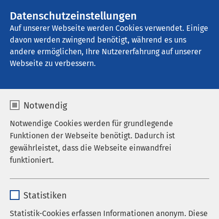
AMEOS Gruppe
Stellenangebote
Datenschutzeinstellungen
Auf unserer Webseite werden Cookies verwendet. Einige
davon werden zwingend benötigt, während es uns
AMEOS Poliklinikum Bernburg
andere ermöglichen, Ihre Nutzererfahrung auf unserer
Webseite zu verbessern.
Impressum
Notwendig
Notwendige Cookies werden für grundlegende
Funktionen der Webseite benötigt. Dadurch ist
AMEOS Poliklinika Salzland GmbH
gewährleistet, dass die Webseite einwandfrei
funktioniert.
Köthener Str. 13
D-39218 Schönebeck
Name
cookieconsent_status
Statistiken
Tel.: +49 3928 64-0
Anbieter
sgalinski
Statistik-Cookies erfassen Informationen anonym. Diese
Fax: +49 3928 64-1609