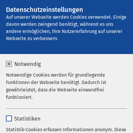
AMEOS Gruppe
Stellenangebote
Datenschutzeinstellungen
Auf unserer Webseite werden Cookies verwendet. Einige
davon werden zwingend benötigt, während es uns
AMEOS Poliklinikum Bernburg
andere ermöglichen, Ihre Nutzererfahrung auf unserer
Webseite zu verbessern.
Nachrichten
Notwendig
Notwendige Cookies werden für grundlegende
Funktionen der Webseite benötigt. Dadurch ist
Datum von:
Datum bis:
gewährleistet, dass die Webseite einwandfrei
funktioniert.
Name
cookieconsent_status
Statistiken
Anbieter
sgalinski
Statistik-Cookies erfassen Informationen anonym. Diese