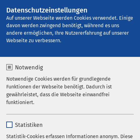
AMEOS Gruppe
Stellenangebote
Datenschutzeinstellungen
Auf unserer Webseite werden Cookies verwendet. Einige
davon werden zwingend benötigt, während es uns
AMEOS Poliklinikum Bernburg
andere ermöglichen, Ihre Nutzererfahrung auf unserer
Webseite zu verbessern.
Aktuelles
Notwendig
Notwendige Cookies werden für grundlegende
Funktionen der Webseite benötigt. Dadurch ist
gewährleistet, dass die Webseite einwandfrei
Nachrichten
funktioniert.
Veranstaltungen
Name
cookieconsent_status
Statistiken
Anbieter
sgalinski
Statistik-Cookies erfassen Informationen anonym. Diese