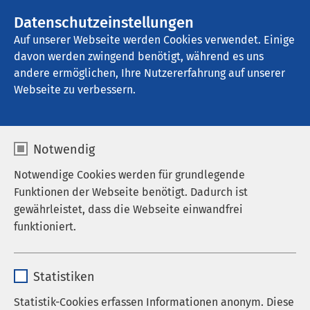
AMEOS Gruppe
Stellenangebote
Datenschutzeinstellungen
Auf unserer Webseite werden Cookies verwendet. Einige
davon werden zwingend benötigt, während es uns
AMEOS Poliklinikum Bernburg
andere ermöglichen, Ihre Nutzererfahrung auf unserer
Webseite zu verbessern.
Notwendig
Notwendige Cookies werden für grundlegende
09.07.2025
AMEOS Gruppe
Funktionen der Webseite benötigt. Dadurch ist
Netzwerkstörung bei AMEOS
gewährleistet, dass die Webseite einwandfrei
funktioniert.
Eine zentrale, selbst vorgenommene
Name
cookieconsent_status
Statistiken
Abschaltung der Netzwerke hat zu
Anbieter
sgalinski
Einschränkungen bei der Verfügbarkeit
Statistik-Cookies erfassen Informationen anonym. Diese