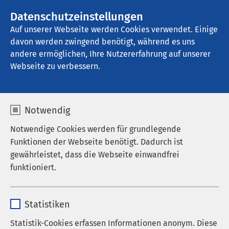
AMEOS Gruppe
Stellenangebote
Datenschutzeinstellungen
Auf unserer Webseite werden Cookies verwendet. Einige
davon werden zwingend benötigt, während es uns
AMEOS Klinikum Staßfurt
andere ermöglichen, Ihre Nutzererfahrung auf unserer
Webseite zu verbessern.
Krankenhaushygiene
Notwendig
Notwendige Cookies werden für grundlegende
Funktionen der Webseite benötigt. Dadurch ist
Der Bereich Krankenhaushygiene berät die
gewährleistet, dass die Webseite einwandfrei
Krankenhausleitung und das Klinikpersonal. Er
funktioniert.
beschließt übergeordnete Maßnahmen zur
Erkennung, Verhütung und Bekämpfung von
Name
cookieconsent_status
Krankenhausinfektionen. Zum „Hygiene-Team"
Statistiken
gehören die Hygienefachkräfte, hygienebeauftragte
Anbieter
sgalinski
Statistik-Cookies erfassen Informationen anonym. Diese
Ärztinnen und Ärzte in jedem Fachbereich,