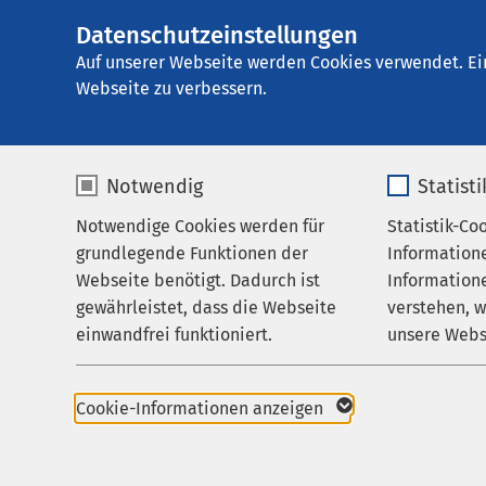
Datenschutzeinstellungen
AMEOS
AMEOS Klinikum S
Gruppe
Auf unserer Webseite werden Cookies verwendet. Ei
Webseite zu verbessern.
Notwendig
Statist
Datenschu
Notwendige Cookies werden für
Statistik-Co
Leistungen
grundlegende Funktionen der
Information
Ihr Aufenthalt
Webseite benötigt. Dadurch ist
Informatione
gewährleistet, dass die Webseite
verstehen, 
Zuweisende
Hinweise z
einwandfrei funktioniert.
unsere Webs
Über uns
Name
cookieconsent_status
Name
Karriere
Cookie-Informationen anzeigen
1. Datenschu
Aktuelles
Anbieter
sgalinski
Anbieter