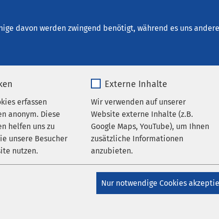
taßfurt
nige davon werden zwingend benötigt, während es uns andere 
iken
Externe Inhalte
tz
okies erfassen
Wir verwenden auf unserer
en anonym. Diese
Website externe Inhalte (z.B.
n helfen uns zu
Google Maps, YouTube), um Ihnen
wie unsere Besucher
zusätzliche Informationen
um Datenschutz der AMEOS Grup
ite nutzen.
anzubieten.
_pk_*.*
Name
Google Maps
Nur notwendige Cookies akzepti
tz
Matomo
Anbieter
Google