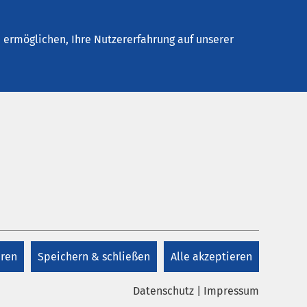
Stellenangebote
Kontakt
ermöglichen, Ihre Nutzererfahrung auf unserer
Kontakt
pe
+49 3925 262 0
eren
Speichern & schließen
Alle akzeptieren
Kontakt
Datenschutz
|
Impressum