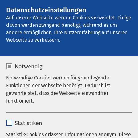
AMEOS Gruppe
Stellenangebote
Datenschutzeinstellungen
Auf unserer Webseite werden Cookies verwendet. Einige
davon werden zwingend benötigt, während es uns
AMEOS Klinikum Staßfurt
andere ermöglichen, Ihre Nutzererfahrung auf unserer
Webseite zu verbessern.
Medizinische Zentren
Notwendig
und Dienste
Notwendige Cookies werden für grundlegende
Funktionen der Webseite benötigt. Dadurch ist
gewährleistet, dass die Webseite einwandfrei
funktioniert.
Zentrum für Altersmedizin
Name
cookieconsent_status
Alterstraumatologisches Zentrum
Statistiken
Anbieter
sgalinski
Statistik-Cookies erfassen Informationen anonym. Diese