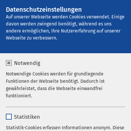
AMEOS Gruppe
Stellenangebote
Datenschutzeinstellungen
Auf unserer Webseite werden Cookies verwendet. Einige
davon werden zwingend benötigt, während es uns
AMEOS Klinikum Seepark Geestland
andere ermöglichen, Ihre Nutzererfahrung auf unserer
Webseite zu verbessern.
Medizinproduktesicherh
Notwendig
eit
Notwendige Cookies werden für grundlegende
Funktionen der Webseite benötigt. Dadurch ist
gewährleistet, dass die Webseite einwandfrei
funktioniert.
Der Beauftragte für Medizinproduktesicherheit
nimmt folgende Aufgaben wahr:
Name
cookieconsent_status
Statistiken
Kontaktperson für Behörden, Hersteller und
Anbieter
sgalinski
Statistik-Cookies erfassen Informationen anonym. Diese
Vertreiber im Zusammenhang mit Meldungen