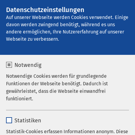
AMEOS Gruppe
Stellenangebote
Datenschutzeinstellungen
Auf unserer Webseite werden Cookies verwendet. Einige
davon werden zwingend benötigt, während es uns
AMEOS Klinikum Seepark Geestland
andere ermöglichen, Ihre Nutzererfahrung auf unserer
Webseite zu verbessern.
Unsere Ambulanzen
Notwendig
Notwendige Cookies werden für grundlegende
Funktionen der Webseite benötigt. Dadurch ist
gewährleistet, dass die Webseite einwandfrei
Psychiatrische Institutsambulanz im AMEOS
funktioniert.
Klinikum Seepark Geestland
Psychiatrische Institutsambulanz im AMEOS
Name
cookieconsent_status
Klinikum Cuxhaven
Statistiken
Anbieter
sgalinski
Statistik-Cookies erfassen Informationen anonym. Diese
Psychiatrische Institutsambulanz im AMEOS