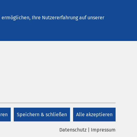
Stellenangebote
Kontakt
Termin buchen
ermöglichen, Ihre Nutzererfahrung auf unserer
Anmeldung
+49 4743 893 2285
rbeit
Ganges
eren
Speichern & schließen
Alle akzeptieren
+49 4743 893 2290
lt in
ine
Datenschutz
|
Impressum
r