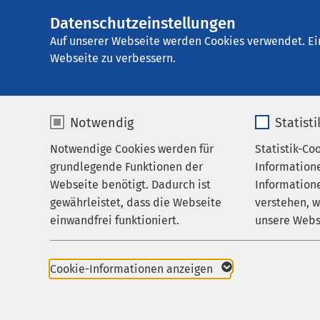
Datenschutzeinstellungen
AMEOS Klinikum S
AMEOS
Gruppe
Leistungen
Therapie 
Auf unserer Webseite werden Cookies verwendet. Ei
Webseite zu verbessern.
Notwendig
Statist
Ganganaly
Notwendige Cookies werden für
Statistik-Co
Leistungen
grundlegende Funktionen der
Information
Ihr Aufenthalt
Webseite benötigt. Dadurch ist
Informatione
Ihre Mobilit
gewährleistet, dass die Webseite
verstehen, 
Zuweisende
einwandfrei funktioniert.
unsere Webs
Über uns
Die Ganganalyse ist e
Name
cookieconsent_status
Name
von Bewegungsanalyti
Karriere
Cookie-Informationen anzeigen
und seinen Abweichun
Aktuelles
Anbieter
sgalinski
Anbieter
der orthopädischen Di
wesentliche Rolle. U