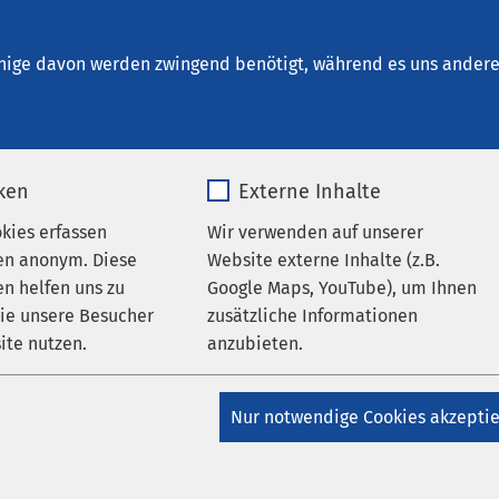
eepark Geestland
und Rehabilitation
nige davon werden zwingend benötigt, während es uns andere 
iken
Externe Inhalte
se
okies erfassen
Wir verwenden auf unserer
en anonym. Diese
Website externe Inhalte (z.B.
n helfen uns zu
Google Maps, YouTube), um Ihnen
ät ist unser Ziel
wie unsere Besucher
zusätzliche Informationen
ite nutzen.
anzubieten.
in modernes, videounterstütztes Verfahren in der praktischen A
_pk_*.*
Name
Google Maps
kerinnen und -analytikern zur Beurteilung des menschlichen 
Nur notwendige Cookies akzepti
gen. Diese Analyse des menschlichen Bewegungsapparates spie
Matomo
Anbieter
Google
agnostik und Rehabilitation (zum Beispiel nach Operationen) e
nsere geschulten Mitarbeitenden erkennen mit Anwendung eine