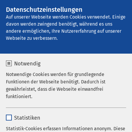
AMEOS Gruppe
Stellenangebote
Datenschutzeinstellungen
Auf unserer Webseite werden Cookies verwendet. Einige
davon werden zwingend benötigt, während es uns
AMEOS Klinikum Seepark Geestland
andere ermöglichen, Ihre Nutzererfahrung auf unserer
Webseite zu verbessern.
Notwendig
Notwendige Cookies werden für grundlegende
Funktionen der Webseite benötigt. Dadurch ist
gewährleistet, dass die Webseite einwandfrei
funktioniert.
Name
cookieconsent_status
06.07.2018
AMEOS Klinikum Seepark Geestland
Statistiken
Kooperation des AMEOS
Anbieter
sgalinski
Statistik-Cookies erfassen Informationen anonym. Diese