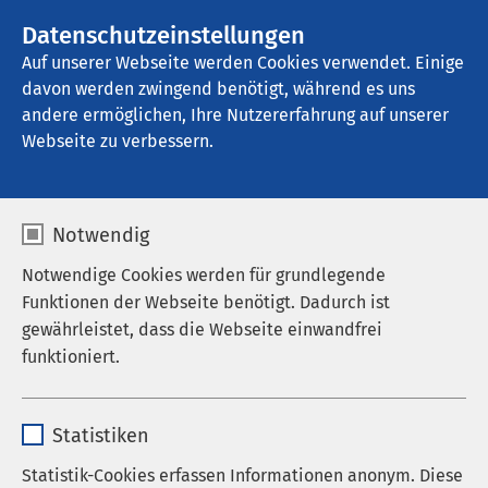
AMEOS Gruppe
Stellenangebote
Datenschutzeinstellungen
Auf unserer Webseite werden Cookies verwendet. Einige
davon werden zwingend benötigt, während es uns
AMEOS Klinikum Schönebeck
andere ermöglichen, Ihre Nutzererfahrung auf unserer
Webseite zu verbessern.
Zuweisende
Notwendig
Notwendige Cookies werden für grundlegende
Funktionen der Webseite benötigt. Dadurch ist
gewährleistet, dass die Webseite einwandfrei
Ansprechpersonen
funktioniert.
Fortbildungen
Name
cookieconsent_status
Weiterbildungsbefugnisse
Statistiken
Anbieter
sgalinski
Statistik-Cookies erfassen Informationen anonym. Diese