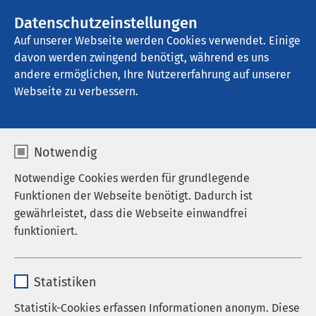
AMEOS Gruppe
Stellenangebote
Datenschutzeinstellungen
Auf unserer Webseite werden Cookies verwendet. Einige
davon werden zwingend benötigt, während es uns
AMEOS Klinikum Schönebeck
andere ermöglichen, Ihre Nutzererfahrung auf unserer
Webseite zu verbessern.
Orthopädie und
Notwendig
Unfallchirurgie
Notwendige Cookies werden für grundlegende
Funktionen der Webseite benötigt. Dadurch ist
gewährleistet, dass die Webseite einwandfrei
funktioniert.
Das Team der Klinik für Orthopädie und
Unfallchirurgie bietet kompetente Hilfe bei der
Name
cookieconsent_status
chirurgischen Behandlung orthopädischer
Statistiken
Erkrankungen sowie einer Vielzahl von
Anbieter
sgalinski
Unfallverletzungen. Es verfügt über eine große
Statistik-Cookies erfassen Informationen anonym. Diese