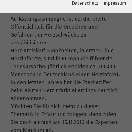
Klinik individuell für sich beantworten
Datenschutz
|
Impressum
Name
YouTube
lassen. Ziel der bundesweiten
Name
cookie_optin
Aufklärungskampagne ist es, die breite
Google Ireland Limited, Gordon House,
Anbieter
Öffentlichkeit für die Ursachen und
Barrow Street Dublin 4 Irland
Anbieter
sgalinski
Gefahren der Herzschwäche zu
Laufzeit
6 Monate
sensibilisieren.
Laufzeit
278 Tage
Herz-Kreislauf-Krankheiten, in erster Linie
Wird verwendet, um YouTube-Inhalte
Cookie zum Speichern der Cookie
Herzinfarkte, sind in Europa die führende
Zweck
Zweck
zu entsperren.
Consent Einstellungen
Todesursache. Jährlich erleiden ca. 300.000
Menschen in Deutschland einen Herzinfarkt.
Name
Instagram
In den letzten Jahren hat die Sterbeziffer
beim akuten Herzinfarkt allerdings deutlich
Anbieter
Facebook
abgenommen.
Möchten Sie für sich mehr zu dieser
Laufzeit
6 Monate
Thematik in Erfahrung bringen, dann rufen
Sie doch einfach am 15.11.2016 die Experten
Wird verwendet, um Instagram-Inhalte
Zweck
zu entsperren.
vom Klinikum an.