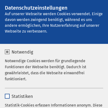
AMEOS Gruppe
Stellenangebote
Datenschutzeinstellungen
Auf unserer Webseite werden Cookies verwendet. Einige
davon werden zwingend benötigt, während es uns
AMEOS Klinikum Schönebeck
andere ermöglichen, Ihre Nutzererfahrung auf unserer
Webseite zu verbessern.
Notwendig
Notwendige Cookies werden für grundlegende
Funktionen der Webseite benötigt. Dadurch ist
gewährleistet, dass die Webseite einwandfrei
08.11.2016
AMEOS Klinikum Schönebeck
funktioniert.
Telefonaktion zum Thema
„Herzinfarkt"
Name
cookieconsent_status
Statistiken
Anbieter
sgalinski
Statistik-Cookies erfassen Informationen anonym. Diese
Im Rahmen der bundesweiten Herzwoche